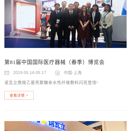
第81届中国国际医疗器械（春季）博览会
2019.05.14-05.17
中国·上海
诺瓦立携羧乙基壳聚糖亲水性纤维敷料闪亮登场!
查看详情
+