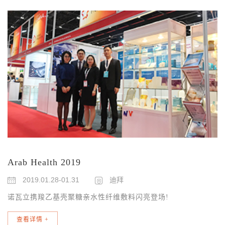
Arab Health 2019
2019.01.28-01.31
迪拜
诺瓦立携羧乙基壳聚糖亲水性纤维敷料闪亮登场!
查看详情
+