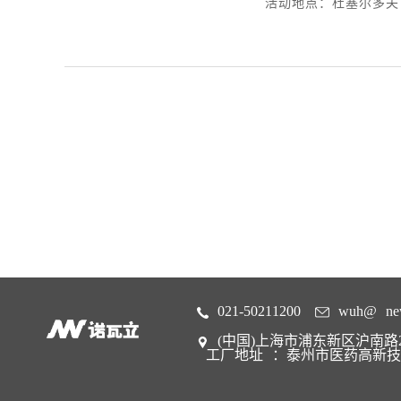
活动地点：杜塞尔多夫
021-50211200
wuh@
ne
(中国)上海市浦东新区沪南路22
工厂地址
：泰州市医药高新技